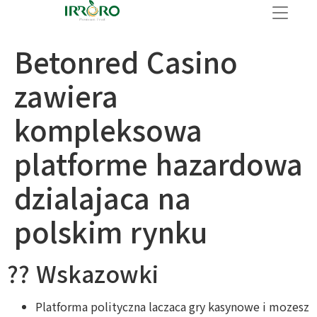
Betonred Casino
zawiera
kompleksowa
platforme hazardowa
dzialajaca na
polskim rynku
?? Wskazowki
Platforma polityczna laczaca gry kasynowe i mozesz