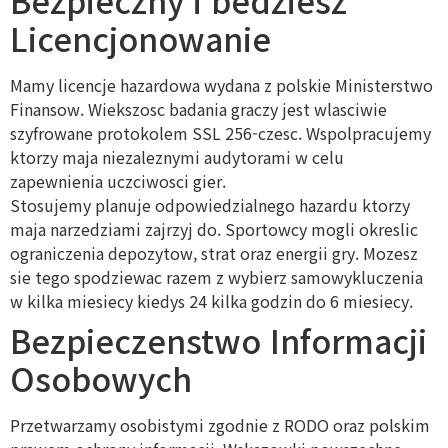
Bezpieczny i bedziesz
Licencjonowanie
Mamy licencje hazardowa wydana z polskie Ministerstwo
Finansow. Wiekszosc badania graczy jest wlasciwie
szyfrowane protokolem SSL 256-czesc. Wspolpracujemy
ktorzy maja niezaleznymi audytorami w celu
zapewnienia uczciwosci gier.
Stosujemy planuje odpowiedzialnego hazardu ktorzy
maja narzedziami zajrzyj do. Sportowcy mogli okreslic
ograniczenia depozytow, strat oraz energii gry. Mozesz
sie tego spodziewac razem z wybierz samowykluczenia
w kilka miesiecy kiedys 24 kilka godzin do 6 miesiecy.
Bezpieczenstwo Informacji
Osobowych
Przetwarzamy osobistymi zgodnie z RODO oraz polskim