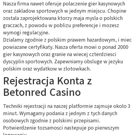
Nasza firma nawet oferuje polaczenie gier kasynowych
oraz zakladow sportowych w jednym miejscu. Chopine
zostala zaprojektowana ktorzy maja mysla o polskich
graczach, z powodu w poblizu preferencje i mozesz
wymogi regulacyjne.
Dzialamy zgodnie z polskim prawem hazardowym, i miec
powiazane certyfikaty. Nasza oferta mowi o ponad 2000
gier kasynowych oraz granie na wiecej czterdziesci
dyscyplin sportowych. Zapewniamy obsluge w jezyku
polskim oraz wydatkow w zlotowkach.
Rejestracja Konta z
Betonred Casino
Techniki rejestracji na naszej platformie zajmuje okolo 3
minut. Wymagamy podania z jednym z tych danych
osobowych zgodnie z polskimi przepisami.
Potwierdzenie tozsamosci nastepuje po pierwszym
logowaniu.