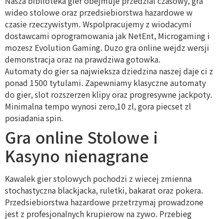
Nasza biblioteka gier obejmuje przedzial czasowy, gra
wideo stolowe oraz przedsiebiorstwa hazardowe w
czasie rzeczywistym. Wspolpracujemy z wiodacymi
dostawcami oprogramowania jak NetEnt, Microgaming i
mozesz Evolution Gaming. Duzo gra online wejdz wersji
demonstracja oraz na prawdziwa gotowka.
Automaty do gier sa najwieksza dziedzina naszej daje ci z
ponad 1500 tytulami. Zapewniamy klasyczne automaty
do gier, slot rozszerzen klipy oraz progresywne jackpoty.
Minimalna tempo wynosi zero,10 zl, gora piecset zl
posiadania spin.
Gra online Stolowe i
Kasyno nienagrane
Kawalek gier stolowych pochodzi z wiecej zmienna
stochastyczna blackjacka, ruletki, bakarat oraz pokera.
Przedsiebiorstwa hazardowe przetrzymaj prowadzone
jest z profesjonalnych krupierow na zywo. Przebieg