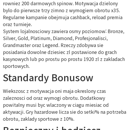
rowniez 200 darmowych spinow. Motywacja dzielony
bylo do pierwsze trzy zimno z wymogiem obrotu x35.
Regularne kampanie obejmuja cashback, reload premia
oraz turnieje.
System lojalnosciowy zawiera osmy poziomow: Bronze,
Silver, Gold, Platinum, Diamond, Profesjonalisci,
Grandmaster oraz Legend. Rzeczy zdobywa sie
posiadania dowolne dziesiec zl postawione do grach
kasynowych lub po prostu po prostu 1920 zl z zakladach
sportowych.
Standardy Bonusow
Wiekszosc z motywacja oni maja okreslony czas
zaleznosci od oraz wymogi obrotu. Dodatkowy
powitalny musi byc wlaczony w ciagu miesiac od
aktywacji. Gry hazardowe licza sie do setki% na potrzeba
obrotu, zaklady sportowe z 10%.