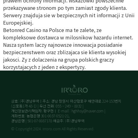
prawem ochrony informacji. Wskazowki powszechne
przekazywane stronom po tym zamiast zgody klienta.
Serwery znajduja sie w bezpiecznych nit informacji z Unii
Europejskiej.
Betonred Casino na Polsce ma te zalete, ze
kompleksowe dostawca w milosnikow hazardu internet.
Nasza system laczy najnowsze innowacja posiadanie
bezpieczenstwem oraz zblizajaca sie klienta wysokiej
jakosci. Zy z dolaczenia na grupa polskich graczy
korzystajacych z jeden z ekspertyzy.
상호: (주)경남무역ㅣ주소: 경남 창원시 마산합포구 해안대로 224-153번지
(신포동1가 48-1) | 유선 전화: 055 – 249 – 8032 |
개인정보관리책임자: 황구현ㅣ E-mail : hghhsy@naver.com |
계좌번호: 농협은행 301-0037-0521-21,
경남은행 | 501-07-0087178 예금주: (주)경남무역
© Copyright 2024. irroro.com All Rights Reserved.