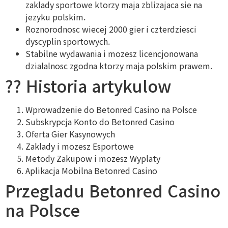
zaklady sportowe ktorzy maja zblizajaca sie na
jezyku polskim.
Roznorodnosc wiecej 2000 gier i czterdziesci
dyscyplin sportowych.
Stabilne wydawania i mozesz licencjonowana
dzialalnosc zgodna ktorzy maja polskim prawem.
?? Historia artykulow
Wprowadzenie do Betonred Casino na Polsce
Subskrypcja Konto do Betonred Casino
Oferta Gier Kasynowych
Zaklady i mozesz Esportowe
Metody Zakupow i mozesz Wyplaty
Aplikacja Mobilna Betonred Casino
Przegladu Betonred Casino
na Polsce