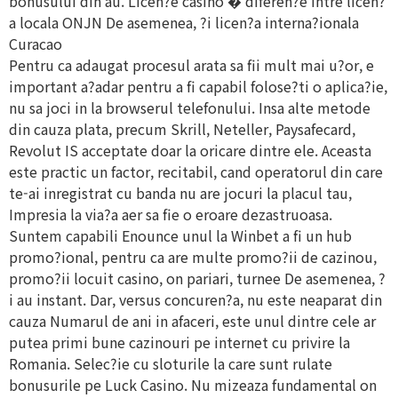
bonusului din au. Licen?e casino � diferen?e intre licen?
a locala ONJN De asemenea, ?i licen?a interna?ionala
Curacao
Pentru ca adaugat procesul arata sa fii mult mai u?or, e
important a?adar pentru a fi capabil folose?ti o aplica?ie,
nu sa joci in la browserul telefonului. Insa alte metode
din cauza plata, precum Skrill, Neteller, Paysafecard,
Revolut IS acceptate doar la oricare dintre ele. Aceasta
este practic un factor, recitabil, cand operatorul din care
te-ai inregistrat cu banda nu are jocuri la placul tau,
Impresia la via?a aer sa fie o eroare dezastruoasa.
Suntem capabili Enounce unul la Winbet a fi un hub
promo?ional, pentru ca are multe promo?ii de cazinou,
promo?ii locuit casino, on pariari, turnee De asemenea, ?
i au instant. Dar, versus concuren?a, nu este neaparat din
cauza Numarul de ani in afaceri, este unul dintre cele ar
putea primi bune cazinouri pe internet cu privire la
Romania. Selec?ie cu sloturile la care sunt rulate
bonusurile pe Luck Casino. Nu mizeaza fundamental on