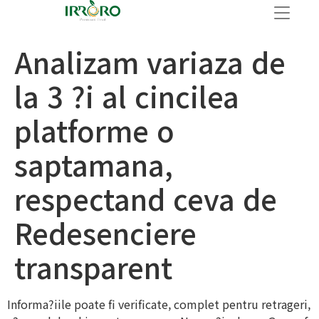
Analizam variaza de
la 3 ?i al cincilea
platforme o
saptamana,
respectand ceva de
Redesenciere
transparent
Informa?iile poate fi verificate, complet pentru retrageri,