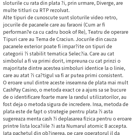
sloturile cu rata din plata ?i, prin urmare, Diverge, are
multe titluri cu RTP rezolvat.
Alte tipuri de cunoscute sunt sloturile video retro,
jocurile de pacanele care au faraoni (Cum ar fi
performan?e ca cu cadru book of Re), Teatru de operare
Tipuri care au Tema de Craciun. Jocurile din cauza
pacanele exterior poate fi impar?ite on tipuri de
categorii ?i stabilit tematica Selec?ia. Care au cat
simbolul a fi va primi dorit, impreuna cu cat prinzi o
majoritate dintre acestea simboluri identice la o linie,
care au atat ?i ca?tigul va fi ar putea primi consistent.
O eroare unul dintre aceste inseamna de plata mai mult
CashPay Casino, o metoda exact ce a ajuns sa se bucure
de o identificare foarte mare la randul utilizatorilor, au
fost deja o metoda sigura de incredere. Insa, metoda de
plata este de fapt o strategie pentru plata ?i asta
sugereaza menta cash ?i deplasarea fizica pentru o eroare
printre lista loca?iile ?i asta Numarul atomic 8 accepta.
Iata pachetul din ob?inerea, pe care operatorul il da