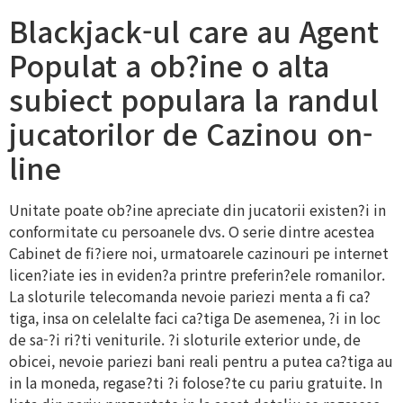
Blackjack-ul care au Agent
Populat a ob?ine o alta
subiect populara la randul
jucatorilor de Cazinou on-
line
Unitate poate ob?ine apreciate din jucatorii existen?i in
conformitate cu persoanele dvs. O serie dintre acestea
Cabinet de fi?iere noi, urmatoarele cazinouri pe internet
licen?iate ies in eviden?a printre preferin?ele romanilor.
La sloturile telecomanda nevoie pariezi menta a fi ca?
tiga, insa on celelalte faci ca?tiga De asemenea, ?i in loc
de sa-?i ri?ti veniturile. ?i sloturile exterior unde, de
obicei, nevoie pariezi bani reali pentru a putea ca?tiga au
in la moneda, regase?ti ?i folose?te cu pariu gratuite. In