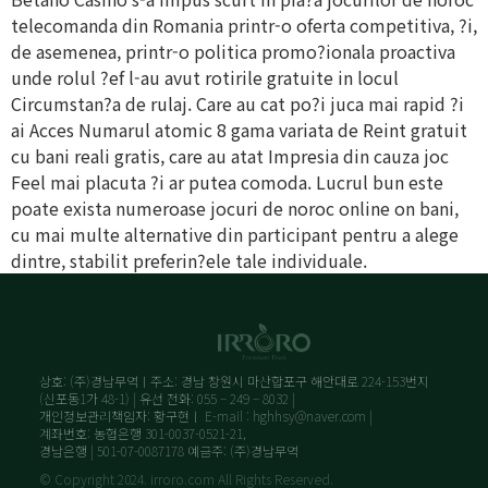
telecomanda din Romania printr-o oferta competitiva, ?i,
de asemenea, printr-o politica promo?ionala proactiva
unde rolul ?ef l-au avut rotirile gratuite in locul
Circumstan?a de rulaj. Care au cat po?i juca mai rapid ?i
ai Acces Numarul atomic 8 gama variata de Reint gratuit
cu bani reali gratis, care au atat Impresia din cauza joc
Feel mai placuta ?i ar putea comoda. Lucrul bun este
poate exista numeroase jocuri de noroc online on bani,
cu mai multe alternative din participant pentru a alege
dintre, stabilit preferin?ele tale individuale.
상호: (주)경남무역ㅣ주소: 경남 창원시 마산합포구 해안대로 224-153번지
(신포동1가 48-1) | 유선 전화: 055 – 249 – 8032 |
개인정보관리책임자: 황구현ㅣ E-mail : hghhsy@naver.com |
계좌번호: 농협은행 301-0037-0521-21,
경남은행 | 501-07-0087178 예금주: (주)경남무역
© Copyright 2024. irroro.com All Rights Reserved.