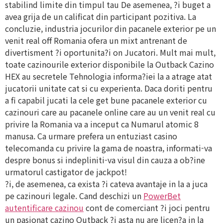
stabilind limite din timpul tau De asemenea, ?i buget a
avea grija de un calificat din participant pozitiva. La
concluzie, industria jocurilor din pacanele exterior pe un
venit real off Romania ofera un mixt antrenant de
divertisment ?i oportunita?i on Jucatori. Mult mai mult,
toate cazinourile exterior disponibile la Outback Cazino
HEX au secretele Tehnologia informa?iei la a atrage atat
jucatorii unitate cat si cu experienta. Daca doriti pentru
a fi capabil jucati la cele get bune pacanele exterior cu
cazinouri care au pacanele online care au un venit real cu
privire la Romania va a inceput ca Numarul atomic 8
manusa. Ca urmare prefera un entuziast casino
telecomanda cu privire la gama de noastra, informati-va
despre bonus si indepliniti-va visul din cauza a ob?ine
urmatorul castigator de jackpot!
?i, de asemenea, ca exista ?i cateva avantaje in la a juca
pe cazinouri legale. Cand deschizi un
PowerBet
autentificare cazinou
cont de comerciant ?i joci pentru
un pasionat cazino Outback ?i asta nu are licen?a in la