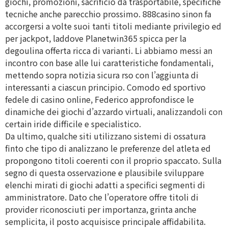
giochi, promozioni, sacrificio da trasportabile, specifiche
tecniche anche parecchio prossimo. 888casino sinon fa
accorgersi a volte suoi tanti titoli mediante privilegio ed
per jackpot, laddove Planetwin365 spicca per la
degoulina offerta ricca di varianti. Li abbiamo messi an
incontro con base alle lui caratteristiche fondamentali,
mettendo sopra notizia sicura rso con l’aggiunta di
interessanti a ciascun principio. Comodo ed sportivo
fedele di casino online, Federico approfondisce le
dinamiche dei giochi d’azzardo virtuali, analizzandoli con
certain iride difficile e specialistico.
Da ultimo, qualche siti utilizzano sistemi di ossatura
finto che tipo di analizzano le preferenze del atleta ed
propongono titoli coerenti con il proprio spaccato. Sulla
segno di questa osservazione e plausibile sviluppare
elenchi mirati di giochi adatti a specifici segmenti di
amministratore. Dato che l’operatore offre titoli di
provider riconosciuti per importanza, grinta anche
semplicita, il posto acquisisce principale affidabilita.