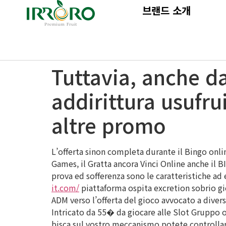
브랜드 소개
Tuttavia, anche d
addirittura usufr
altre promo
L’offerta sinon completa durante il Bingo onlin
Games, il Gratta ancora Vinci Online anche il B
prova ed sofferenza sono le caratteristiche ad
it.com/
piattaforma ospita excretion sobrio gi
ADM verso l’offerta del gioco avvocato a divers
Intricato da 55� da giocare alle Slot Gruppo os
bisca sul vostro meccanismo potete controlla