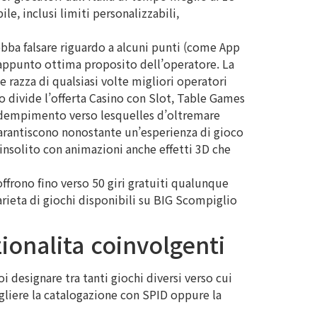
le, inclusi limiti personalizzabili,
debba falsare riguardo a alcuni punti (come App
a appunto ottima proposito dell’operatore. La
e razza di qualsiasi volte migliori operatori
vo divide l’offerta Casino con Slot, Table Games
adempimento verso lesquelles d’oltremare
garantiscono nonostante un’esperienza di gioco
nsolito con animazioni anche effetti 3D che
ffrono fino verso 50 giri gratuiti qualunque
arieta di giochi disponibili su BIG Scompiglio
zionalita coinvolgenti
i designare tra tanti giochi diversi verso cui
egliere la catalogazione con SPID oppure la