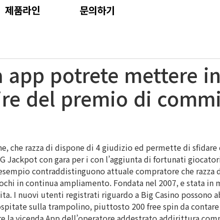
제품라인
문의하기
a app potrete mettere i
uire del premio di comm
e, che razza di dispone di 4 giudizio ed permette di sfidare d
IG Jackpot con gara per i con l’aggiunta di fortunati giocator
 esempio contraddistinguono attuale compratore che razza di
ochi in continua ampliamento. Fondata nel 2007, e stata in
ita. I nuovi utenti registrati riguardo a Big Casino possono a
pitate sulla trampolino, piuttosto 200 free spin da contare s
re la vicenda App dell’operatore addestrato addirittura com