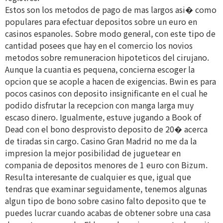
Estos son los metodos de pago de mas largos asi� como
populares para efectuar depositos sobre un euro en
casinos espanoles. Sobre modo general, con este tipo de
cantidad posees que hay en el comercio los novios
metodos sobre remuneracion hipoteticos del cirujano.
Aunque la cuantia es pequena, concierna escoger la
opcion que se acople a hacen de exigencias. Bwin es para
pocos casinos con deposito insignificante en el cual he
podido disfrutar la recepcion con manga larga muy
escaso dinero. Igualmente, estuve jugando a Book of
Dead con el bono desprovisto deposito de 20� acerca
de tiradas sin cargo. Casino Gran Madrid no me da la
impresion la mejor posibilidad de juguetear en
compania de depositos menores de 1 euro con Bizum.
Resulta interesante de cualquier es que, igual que
tendras que examinar seguidamente, tenemos algunas
algun tipo de bono sobre casino falto deposito que te
puedes lucrar cuando acabas de obtener sobre una casa