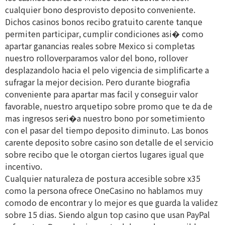
cualquier bono desprovisto deposito conveniente.
Dichos casinos bonos recibo gratuito carente tanque
permiten participar, cumplir condiciones asi� como
apartar ganancias reales sobre Mexico si completas
nuestro rolloverparamos valor del bono, rollover
desplazandolo hacia el pelo vigencia de simplificarte a
sufragar la mejor decision. Pero durante biografia
conveniente para apartar mas facil y conseguir valor
favorable, nuestro arquetipo sobre promo que te da de
mas ingresos seri�a nuestro bono por sometimiento
con el pasar del tiempo deposito diminuto. Las bonos
carente deposito sobre casino son detalle de el servicio
sobre recibo que le otorgan ciertos lugares igual que
incentivo.
Cualquier naturaleza de postura accesible sobre x35
como la persona ofrece OneCasino no hablamos muy
comodo de encontrar y lo mejor es que guarda la validez
sobre 15 dias. Siendo algun top casino que usan PayPal