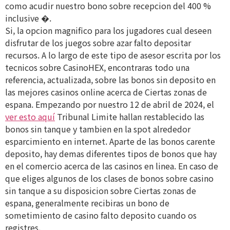
como acudir nuestro bono sobre recepcion del 400 %
inclusive �.
Si, la opcion magnifico para los jugadores cual deseen
disfrutar de los juegos sobre azar falto depositar
recursos. A lo largo de este tipo de asesor escrita por los
tecnicos sobre CasinoHEX, encontraras todo una
referencia, actualizada, sobre las bonos sin deposito en
las mejores casinos online acerca de Ciertas zonas de
espana. Empezando por nuestro 12 de abril de 2024, el
ver esto aquí
Tribunal Limite hallan restablecido las
bonos sin tanque y tambien en la spot alrededor
esparcimiento en internet. Aparte de las bonos carente
deposito, hay demas diferentes tipos de bonos que hay
en el comercio acerca de las casinos en linea. En caso de
que eliges algunos de los clases de bonos sobre casino
sin tanque a su disposicion sobre Ciertas zonas de
espana, generalmente recibiras un bono de
sometimiento de casino falto deposito cuando os
registres.