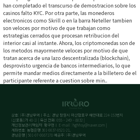
han completado el transcurso de demostracion sobre los
casinos falto KYC. Por otra parte, las monederos
electronicos como Skrill o en la barra Neteller tambien
son veloces por motivo de que trabajan como
estrategias cerrados que procesan retribucion del
interior casi al instante. Ahora, los criptomonedas son de
los metodos mayormente veloces por motivo de que
tratan acerca de una lazo descentralizada (blockchain),
desprovisto urgencia de bancos intermediarios, lo que
permite mandar medios directamente a la billetero de el
participante referente a cuestion sobre min..
상호: (주)경남무역ㅣ주소: 경남 창원시 마산합포구 해안대로 224-153번지
(신포동1가 48-1) | 유선 전화: 055 – 249 – 8032 |
개인정보관리책임자: 황구현ㅣ E-mail : hghhsy@naver.com |
계좌번호: 농협은행 301-0037-0521-21,
경남은행 | 501-07-0087178 예금주: (주)경남무역