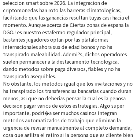
seleccion smart sobre 2026. La integracion de
criptomonedas han roto las barreras climatologicas,
facilitando que las ganancias resultan tuyas casi hacia el
momento. Aunque acerca de Ciertas zonas de espana la
DGOJ es nuestro estafermo regulador principal,
bastantes jugadores optan por las plataformas
internacionales ahora sus de edad bonos y no ha
transpirado maleabilidad. Ademi?s, dichos operadores
suelen permanecer a la destacamento tecnologica,
dando metodos sobre paga diversos, fiables y no ha
transpirado asequibles.
No obstante, los metodos igual que los invitaciones y no
ha transpirado los transferencias bancarias cuando duran
menos, asi que no deberias pensar la cual es la penosa
decision pagar varios de estos estrategias. Algo super
importante, podri�a ser muchos casinos integran
metodos automatizados de trabajo que eliminan la
urgencia de revisar manualmente al completo demanda,
cosa que agiliza el retiro si la persona que es cliente bien