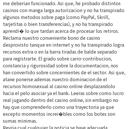
me deberian funcionado. Asi que, he probado distintos
casinos con manga larga autorizacion y no ha transpirado
algunos metodos sobre paga (como PayPal, Skrill,
tarjetitas o bien transferencias), y no ha transpirado
aprendi� lo que tardan acerca de procesar los retiros.
Reclama nuestro conveniente bono de casino
desprovisto tanque en internet y no ha transpirado logra
recursos extra o en la barra tiradas de balde separado
para registrarte. El grado sobre carro-contribucion,
constancia y rigurosidad sobre la documentacion, nos
han convertido sobre concernientes de el sector. Asi que,
atane ponerse ademas nuestro dominacion de el
recursos homosexual al casino online desplazandolo
hacia el pelo asociar ya el bank. Leeras sobre como lucro
real jugando dentro del casino online, sin embargo no
hay que comprenderlo como una trayectoria ya que
excepto momentos increi�bles como los botes son
sumas minimas.
Revisa cual cualquier la noticia se haye adecuada