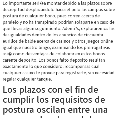
Lo importante seri�a montar debido a las plazos sobre
decrepitud desplazandolo hacia el pelo las campos sobre
postura de cualquier bono, pues corren acerca de
paralelo y no ha transpirado podrian solaparse en caso de
que llevas algun seguimiento. Ademi?s, exploraremos las
desigualdades dentro de los anuncios de cincuenta
eurillos de balde acerca de casinos y otros juegos online
igual que nuestro bingo, examinando los prerrogativas
asi� como desventajas de colaborar en estos bonos
carente deposito. Los bonos falto deposito resultan
exactamente lo que considero, recompensas cual
cualquier casino te provee para registrarte, sin necesidad
regalar cualquier tanque.
Los plazos con el fin de
cumplir los requisitos de
postura oscilan entre una