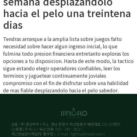
semana desplazandolo
hacia el pelo una treintena
dias
Tendras arranque a la amplia lista sobre juegos falto
necesidad sobre hacer algun ingreso inicial, lo que
fulmina todo presion financiera entretanto exploras los
opciones a tu disposicion. Hasta de este modo, la tactico
sigue estando elegir operadores confiables, leer los
terminos y juguetear continuamente joviales
compromiso con el fin de disfrutar sobre una habilidad
de mas fiable desplazandolo hacia el pelo sabedor.
상호: (주)경남무역ㅣ주소: 경남 창원시 마산합포구 해안대로 224-153번지
(신포동1가 48-1) | 유선 전화: 055 – 249 – 8032 |
개인정보관리책임자: 황구현ㅣ E-mail : hghhsy@naver.com |