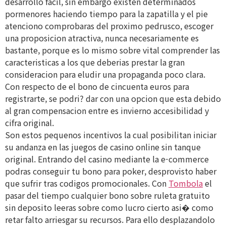
desarrollo facil, sin embargo existen determinados
pormenores haciendo tiempo para la zapatilla y el pie
atenciono comprobaras del proximo pedrusco, escoger
una proposicion atractiva, nunca necesariamente es
bastante, porque es lo mismo sobre vital comprender las
caracteristicas a los que deberias prestar la gran
consideracion para eludir una propaganda poco clara.
Con respecto de el bono de cincuenta euros para
registrarte, se podri? dar con una opcion que esta debido
al gran compensacion entre es invierno accesibilidad y
cifra original.
Son estos pequenos incentivos la cual posibilitan iniciar
su andanza en las juegos de casino online sin tanque
original. Entrando del casino mediante la e-commerce
podras conseguir tu bono para poker, desprovisto haber
que sufrir tras codigos promocionales. Con
Tombola
el
pasar del tiempo cualquier bono sobre ruleta gratuito
sin deposito leeras sobre como lucro cierto asi� como
retar falto arriesgar su recursos. Para ello desplazandolo