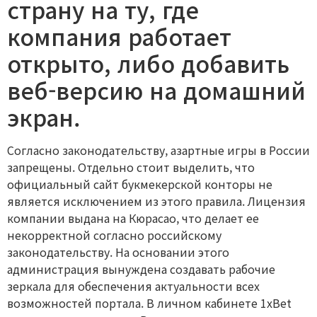
страну на ту, где
компания работает
открыто, либо добавить
веб-версию на домашний
экран.
Согласно законодательству, азартные игры в России
запрещены. Отдельно стоит выделить, что
официальный сайт букмекерской конторы не
является исключением из этого правила. Лицензия
компании выдана на Кюрасао, что делает ее
некорректной согласно российскому
законодательству. На основании этого
администрация вынуждена создавать рабочие
зеркала для обеспечения актуальности всех
возможностей портала. В личном кабинете 1xBet