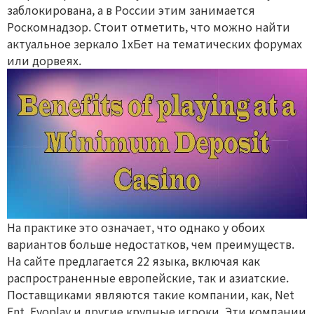
заблокирована, а в России этим занимается
Роскомнадзор. Стоит отметить, что можно найти
актуальное зеркало 1хБет на тематических форумах
или дорвеях.
На практике это означает, что однако у обоих
вариантов больше недостатков, чем преимуществ.
На сайте предлагается 22 языка, включая как
распространенные европейские, так и азиатские.
Поставщиками являются такие компании, как, Net
Ent. Evoplay и другие крупные игроки. Эти компании