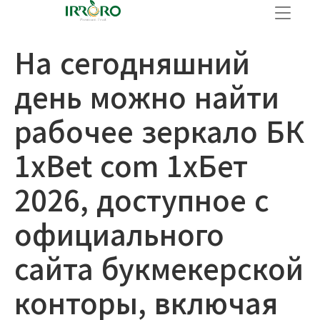
На сегодняшний
день можно найти
рабочее зеркало БК
1xBet com 1хБет
2026, доступное с
официального
сайта букмекерской
конторы, включая