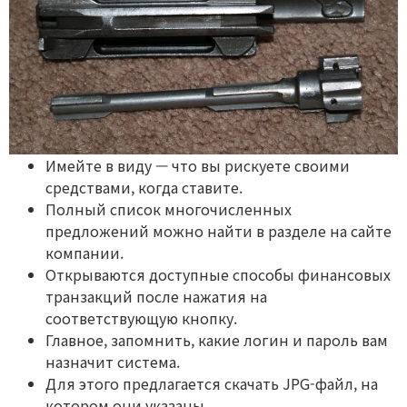
Имейте в виду — что вы рискуете своими
средствами, когда ставите.
Полный список многочисленных
предложений можно найти в разделе на сайте
компании.
Открываются доступные способы финансовых
транзакций после нажатия на
соответствующую кнопку.
Главное, запомнить, какие логин и пароль вам
назначит система.
Для этого предлагается скачать JPG-файл, на
котором они указаны.