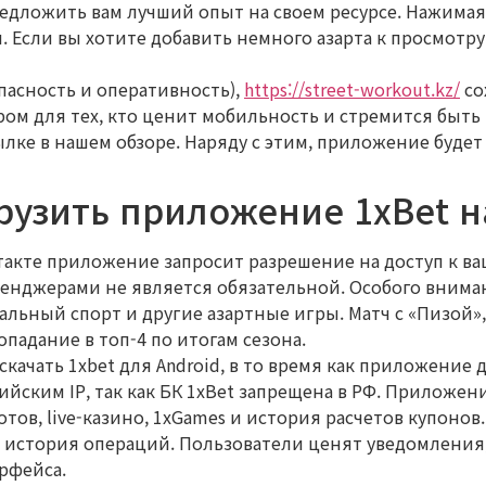
редложить вам лучший опыт на своем ресурсе. Нажима
м. Если вы хотите добавить немного азарта к просмот
пасность и оперативность),
https://street-workout.kz/
со
ром для тех, кто ценит мобильность и стремится быт
сылке в нашем обзоре. Наряду с этим, приложение будет 
грузить приложение 1xBet н
акте приложение запросит разрешение на доступ к ва
енджерами не является обязательной. Особого вниман
уальный спорт и другие азартные игры. Матч с «Пизой
падание в топ-4 по итогам сезона.
ачать 1xbet для Android, в то время как приложение д
сийским IP, так как БК 1xBet запрещена в РФ. Приложен
слотов, live-казино, 1xGames и история расчетов купо
а история операций. Пользователи ценят уведомления,
рфейса.