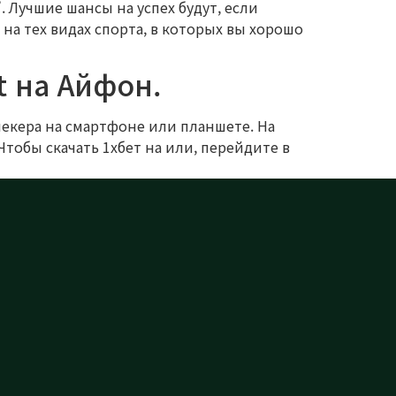
 Лучшие шансы на успех будут, если
а тех видах спорта, в которых вы хорошо
t на Айфон.
екера на смартфоне или планшете. На
тобы скачать 1хбет на или, перейдите в