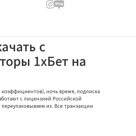
ачать с
торы 1хБет на
 коэффициентов), ночь время, подписка
работают с лицензией Российской
 переупаковываем их.
Все транзакции