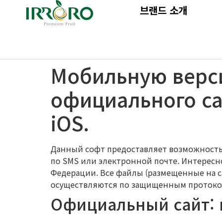
브랜드 소개
Мобильную верси
официального са
iOS.
Данный софт предоставляет возможность 
по SMS или электронной почте. Интересн
Федерации. Все файлы (размещенные на с
осуществляются по защищенным протокола
Официальный сайт: 