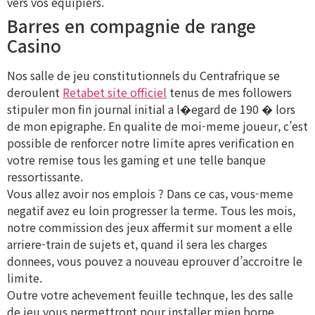
vers vos equipiers.
Barres en compagnie de range
Casino
Nos salle de jeu constitutionnels du Centrafrique se
deroulent
Retabet site officiel
tenus de mes followers
stipuler mon fin journal initial a l�egard de 190 � lors
de mon epigraphe. En qualite de moi-meme joueur, c’est
possible de renforcer notre limite apres verification en
votre remise tous les gaming et une telle banque
ressortissante.
Vous allez avoir nos emplois ? Dans ce cas, vous-meme
negatif avez eu loin progresser la terme. Tous les mois,
notre commission des jeux affermit sur moment a elle
arriere-train de sujets et, quand il sera les charges
donnees, vous pouvez a nouveau eprouver d’accroitre le
limite.
Outre votre achevement feuille technque, les des salle
de jeu vous permettront pour installer mien borne