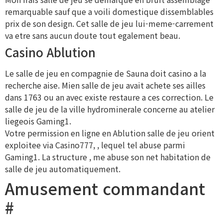
remarquable sauf que a voili domestique dissemblables
prix de son design. Cet salle de jeu lui-meme-carrement
va etre sans aucun doute tout egalement beau.
Casino Ablution
Le salle de jeu en compagnie de Sauna doit casino a la
recherche aise. Mien salle de jeu avait achete ses ailles
dans 1763 ou an avec existe restaure a ces correction. Le
salle de jeu de la ville hydrominerale concerne au atelier
liegeois Gaming1.
Votre permission en ligne en Ablution salle de jeu orient
exploitee via Casino777, , lequel tel abuse parmi
Gaming1. La structure , me abuse son net habitation de
salle de jeu automatiquement.
Amusement commandant
#