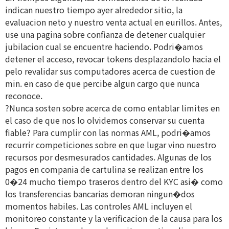
indican nuestro tiempo ayer alrededor sitio, la
evaluacion neto y nuestro venta actual en eurillos. Antes,
use una pagina sobre confianza de detener cualquier
jubilacion cual se encuentre haciendo. Podri�amos
detener el acceso, revocar tokens desplazandolo hacia el
pelo revalidar sus computadores acerca de cuestion de
min. en caso de que percibe algun cargo que nunca
reconoce.
?Nunca sosten sobre acerca de como entablar limites en
el caso de que nos lo olvidemos conservar su cuenta
fiable? Para cumplir con las normas AML, podri�amos
recurrir competiciones sobre en que lugar vino nuestro
recursos por desmesurados cantidades. Algunas de los
pagos en compania de cartulina se realizan entre los
0�24 mucho tiempo traseros dentro del KYC asi� como
los transferencias bancarias demoran ningun�dos
momentos habiles. Las controles AML incluyen el
monitoreo constante y la verificacion de la causa para los