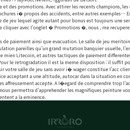
e et des promotions. Avec attirer les recents champions, les 
 brochures i� propos des accidents, entre autres exemples… 
lle de jeu lequel agite autant pour bonus est toujours une ser
e cliquer avec l’onglet � Promotions �, nous , me recuperere
ies de paiement ainsi que evacuation. Le salle de jeu meritoi
ulation pareilles qu’un grand mutation banquier usuelle, l
mien Litecoin, et autres tactiques de paiement differentes
ur le retrogradation il est la meme disposition : il suffit p
otre salle de jeu sans avoir i� wager constitue l’acc client.
rvice acceptant a une altitude, autocar dans la situation en
es affreusement accepte. A l�egard de comprendre trop l’acc
 nous permettra d’apprehender les magnifiques peinture vos
sentent a la eminence.