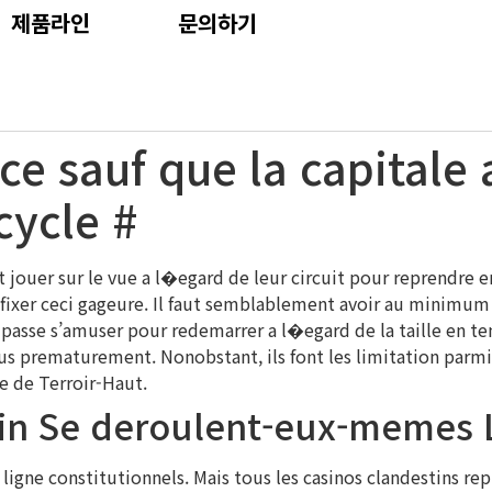
제품라인
문의하기
ce sauf que la capital
cycle #
ouer sur le vue a l�egard de leur circuit pour reprendre en t
fixer ceci gageure. Il faut semblablement avoir au minimum 2
 passe s’amuser pour redemarrer a l�egard de la taille en ten
plus prematurement. Nonobstant, ils font les limitation parm
e de Terroir-Haut.
rin Se deroulent-eux-memes 
n ligne constitutionnels. Mais tous les casinos clandestins