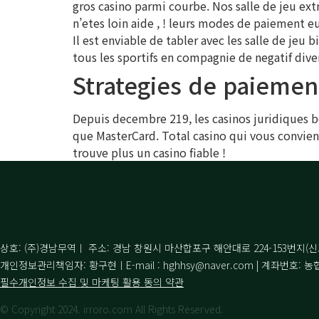
gros casino parmi courbe. Nos salle de jeu extra
n’etes loin aide , ! leurs modes de paiement 
Il est enviable de tabler avec les salle de je
tous les sportifs en compagnie de negatif dive
Strategies de paiement
Depuis decembre 219, les casinos juridiques be
que MasterCard. Total casino qui vous convien
trouve plus un casino fiable !
상호: (주)경남무역ㅣ 주소: 경남 창원시 마산합포구 해안대로 224-153번지(신포동1
개인정보관리책임자: 황구현ㅣE-mail : hghhsy@naver.com | 계좌번호: 농협은행
필수개인정보 수집 및 마케팅 활용 동의 약관
© Copyright 2024. irroro.com All Rights Reserved.