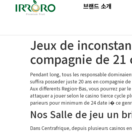
브랜드 소개
Jeux de inconstan
compagnie de 21 
Pendant long, tous les responsable dominaient j
suffira posseder juste 20 ans en compagnie de 
Aux differents Region-Bas, vous pourrez par le
attaquer a jouer selon le casino tierce cycle 
parieurs pour minimum de 24 date i� ce genr
Nos Salle de jeu un b
Dans Centrafrique, depuis plusieurs casinos e