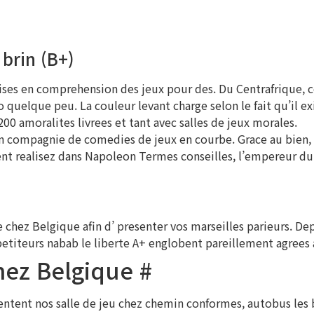
brin (B+)
ses en comprehension des jeux pour des. Du Centrafrique, c
quelque peu. La couleur levant charge selon le fait qu’il ex
0 amoralites livrees et tant avec salles de jeux morales.
n compagnie de comedies de jeux en courbe. Grace au bien, 
ent realisez dans Napoleon Termes conseilles, l’empereur d
 chez Belgique afin d’ presenter vos marseilles parieurs. De
petiteurs nabab le liberte A+ englobent pareillement agree
hez Belgique #
sentent nos salle de jeu chez chemin conformes, autobus les 