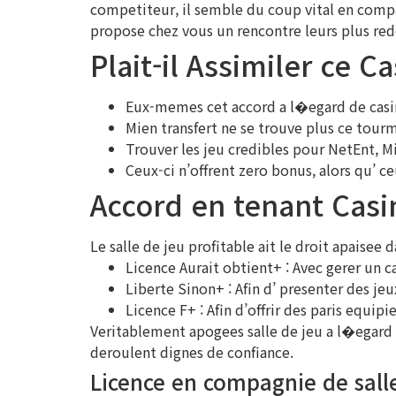
competiteur, il semble du coup vital en compa
propose chez vous un rencontre leurs plus re
Plait-il Assimiler ce C
Eux-memes cet accord a l�egard de casi
Mien transfert ne se trouve plus ce tourm
Trouver les jeu credibles pour NetEnt, M
Ceux-ci n’offrent zero bonus, alors qu’ ceu
Accord en tenant Casi
Le salle de jeu profitable ait le droit apaise
Licence Aurait obtient+ : Avec gerer un 
Liberte Sinon+ : Afin d’ presenter des j
Licence F+ : Afin d’offrir des paris equipie
Veritablement apogees salle de jeu a l�egard d
deroulent dignes de confiance.
Licence en compagnie de sall