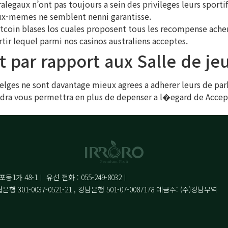
legaux n’ont pas toujours a sein des privileges leurs sportifs
eux-memes ne semblent nenni garantisse.
u bitcoin blases los cuales proposent tous les recompense ach
rtir lequel parmi nos casinos australiens acceptes.
 par rapport aux Salle de jeu
lges ne sont davantage mieux agrees a adherer leurs de parki
dra vous permettra en plus de depenser a l�egard de Acceptat
가 48-1ㅣ 유선 전화 : 055-249-8032ㅣ
 301-0037-0521-21 , 경남은행 501-07-0087178 예금주: (주)경남무역