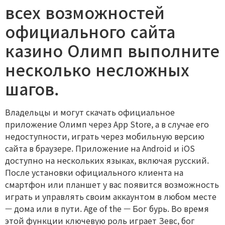
всех возможностей
официального сайта
казино Олимп выполните
несколько несложных
шагов.
Владельцы и могут скачать официальное
приложение Олимп через App Store, а в случае его
недоступности, играть через мобильную версию
сайта в браузере. Приложение на Android и iOS
доступно на нескольких языках, включая русский.
После установки официального клиента на
смартфон или планшет у вас появится возможность
играть и управлять своим аккаунтом в любом месте
— дома или в пути. Age of the — Бог бурь. Во время
этой функции ключевую роль играет Зевс, бог