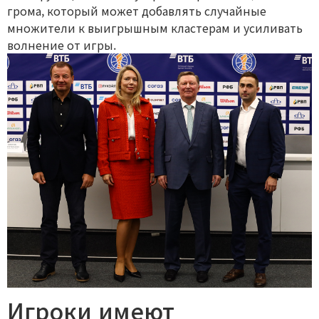
грома, который может добавлять случайные
множители к выигрышным кластерам и усиливать
волнение от игры.
Игроки имеют