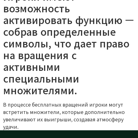
возможность
активировать функцию —
собрав определенные
символы, что дает право
на вращения с
активными
специальными
множителями.
В процессе бесплатных вращений игроки могут
встретить множители, которые дополнительно
увеличивают их выигрыши, создавая атмосферу
удачи.