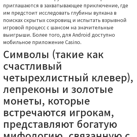
приглашаются в захватывающее приключение, где
им предстоит исследовать глубины вулкана в
поисках скрытых сокровищ и испытать взрывной
игровой процесс с шансом на значительные
выигрыши. Более того, для Android доступно
мобильное приложение Casino.
Символы (такие как
счастливый
четырехлистный клевер),
лепреконы и золотые
монеты, которые
встречаются игрокам,
представляют богатую
мифологию, связанную с