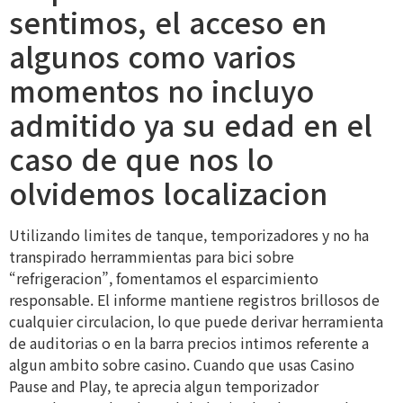
sentimos, el acceso en
algunos como varios
momentos no incluyo
admitido ya su edad en el
caso de que nos lo
olvidemos localizacion
Utilizando limites de tanque, temporizadores y no ha
transpirado herrammientas para bici sobre
“refrigeracion”, fomentamos el esparcimiento
responsable. El informe mantiene registros brillosos de
cualquier circulacion, lo que puede derivar herramienta
de auditorias o en la barra precios intimos referente a
algun ambito sobre casino. Cuando que usas Casino
Pause and Play, te aprecia algun temporizador