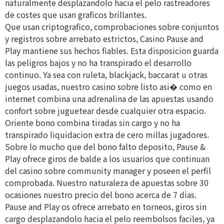
naturalmente desplazandolo hacia el pelo rastreadores
de costes que usan graficos brillantes.
Que usan criptografico, comprobaciones sobre conjuntos
y registros sobre arrebato estrictos, Casino Pause and
Play mantiene sus hechos fiables. Esta disposicion guarda
las peligros bajos y no ha transpirado el desarrollo
continuo. Ya sea con ruleta, blackjack, baccarat u otras
juegos usadas, nuestro casino sobre listo asi� como en
internet combina una adrenalina de las apuestas usando
confort sobre juguetear desde cualquier otra espacio.
Oriente bono combina tiradas sin cargo y no ha
transpirado liquidacion extra de cero millas jugadores.
Sobre lo mucho que del bono falto deposito, Pause &
Play ofrece giros de balde a los usuarios que continuan
del casino sobre community manager y poseen el perfil
comprobada. Nuestro naturaleza de apuestas sobre 30
ocasiones nuestro precio del bono acerca de 7 dias.
Pause and Play os ofrece arrebato en torneos, giros sin
cargo desplazandolo hacia el pelo reembolsos faciles, ya