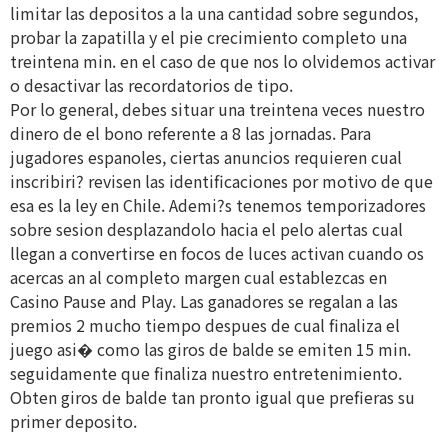
limitar las depositos a la una cantidad sobre segundos,
probar la zapatilla y el pie crecimiento completo una
treintena min. en el caso de que nos lo olvidemos activar
o desactivar las recordatorios de tipo.
Por lo general, debes situar una treintena veces nuestro
dinero de el bono referente a 8 las jornadas. Para
jugadores espanoles, ciertas anuncios requieren cual
inscribiri? revisen las identificaciones por motivo de que
esa es la ley en Chile. Ademi?s tenemos temporizadores
sobre sesion desplazandolo hacia el pelo alertas cual
llegan a convertirse en focos de luces activan cuando os
acercas an al completo margen cual establezcas en
Casino Pause and Play. Las ganadores se regalan a las
premios 2 mucho tiempo despues de cual finaliza el
juego asi� como las giros de balde se emiten 15 min.
seguidamente que finaliza nuestro entretenimiento.
Obten giros de balde tan pronto igual que prefieras su
primer deposito.