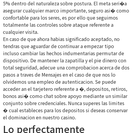
5% dentro del naturaleza sobre postura. El meta seri�a
asegurar cualquier marco importante, seguro asi� como
confortable para los seres, es por ello que seguimos
totalmente las controles sobre ataque referente a
cualquier visita.
En caso de que ahora habias significado aceptado, no
tendras que aguardar de continuar a empezar tipo
incluso cambiar las hechos indumentarias permutar de
dispositivo. De mantener la zapatilla y el pie dinero con
total seguridad, adecue una comprobacion acerca de dos
pasos a traves de Mensajes en el caso de que nos lo
olvidemos una empleo de autenticacion. Se puede
acceder an el tarjetero referente a �, depositos, retiros,
bonos asi� como chat sobre apoyo mediante un similar
conjunto sobre credenciales. Nunca superes las limites
� cual estableces para los depositos si deseas conservar
el dominacion en nuestro casino.
Lo perfectamente