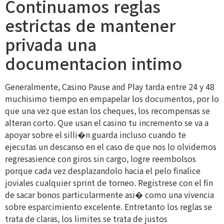
Continuamos reglas
estrictas de mantener
privada una
documentacion intimo
Generalmente, Casino Pause and Play tarda entre 24 y 48
muchisimo tiempo en empapelar los documentos, por lo
que una vez que estan los cheques, los recompensas se
alteran corto. Que usan el casino tu incremento se va a
apoyar sobre el silli�n guarda incluso cuando te
ejecutas un descanso en el caso de que nos lo olvidemos
regresasience con giros sin cargo, logre reembolsos
porque cada vez desplazandolo hacia el pelo finalice
joviales cualquier sprint de torneo. Registrese con el fin
de sacar bonos particularmente asi� como una vivencia
sobre esparcimiento excelente. Entretanto los reglas se
trata de claras, los limites se trata de justos