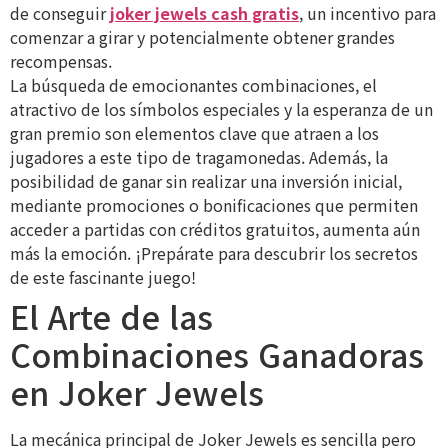
de conseguir
joker jewels cash gratis
, un incentivo para
comenzar a girar y potencialmente obtener grandes
recompensas.
La búsqueda de emocionantes combinaciones, el
atractivo de los símbolos especiales y la esperanza de un
gran premio son elementos clave que atraen a los
jugadores a este tipo de tragamonedas. Además, la
posibilidad de ganar sin realizar una inversión inicial,
mediante promociones o bonificaciones que permiten
acceder a partidas con créditos gratuitos, aumenta aún
más la emoción. ¡Prepárate para descubrir los secretos
de este fascinante juego!
El Arte de las
Combinaciones Ganadoras
en Joker Jewels
La mecánica principal de Joker Jewels es sencilla pero