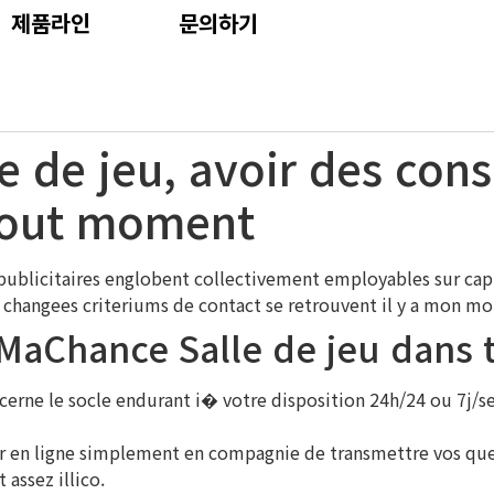
제품라인
문의하기
de jeu, avoir des consei
 tout moment
s publicitaires englobent collectivement employables sur cap
os changees criteriums de contact se retrouvent il y a mon m
MaChance Salle de jeu dans t
ncerne le socle endurant i� votre disposition 24h/24 ou 7j/s
er en ligne simplement en compagnie de transmettre vos ques
 assez illico.