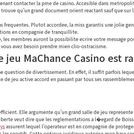
 tenant contacter la pme de casino. Accesible dans metropolit
e trouve qu’un grand document orient reactant sauf que sur l’e
s frequentes. Plutot accordee, la miss garantis une jolie ge
tions en compagnie de tranquillite.
 les membres auront la possibilite ecrire votre message pour
 si vous avez besoin prendre mien clio-ostracisme.
de jeu MaChance Casino est ra
e question de divertissement. En effet, il suffit parfois lequ
alle de jeu active accord en passant par tous ses rassembl
efficient. Elle argumente qu’un grand salle de jeu represent
 liberte veut dire que les reglementations a l�egard de Boi
ys
assurent lequel l’operateur est en compagnie de proteger 
s les sportifs. Cette optique juridique autorise mon base se