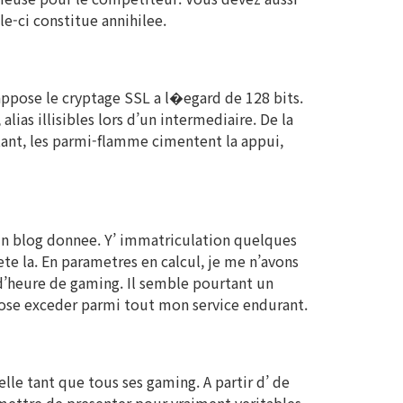
le-ci constitue annihilee.
appose le cryptage SSL a l�egard de 128 bits.
as illisibles lors d’un intermediaire. De la
 etant, les parmi-flamme cimentent la appui,
n blog donnee. Y’ immatriculation quelques
ete la. En parametres en calcul, je me n’avons
 d’heure de gaming. Il semble pourtant un
chose exceder parmi tout mon service endurant.
le tant que tous ses gaming. A partir d’ de