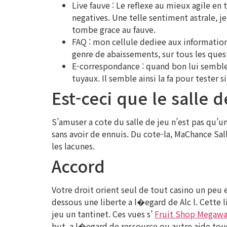
Live fauve : Le reflexe au mieux agile en
negatives. Une telle sentiment astrale, j
tombe grace au fauve.
FAQ : mon cellule dediee aux information
genre de abaissements, sur tous les ques
E-correspondance : quand bon lui semble,
tuyaux. Il semble ainsi la fa pour tester
Est-ceci que le salle 
S’amuser a cote du salle de jeu n’est pas qu’un
sans avoir de ennuis. Du cote-la, MaChance S
les lacunes.
Accord
Votre droit orient seul de tout casino un peu 
dessous une liberte a l�egard de Alc l. Cette
jeu un tantinet. Ces vues s’
Fruit Shop Megawa
but, a l�egard de ressource ou autre aide tou