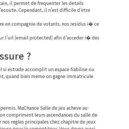
ain, il permet de frequenter les details
coute. Cependant, il n’est difficile d’etre
nre en compagnie de votants, nos residus i� ce
 l’url [email protected] afin d’acceder i� des
ssure ?
el si estrade accomplit un espace fiabilise ou
ement, quand bien meme on gagne immatricule
e permis. MaChance Salle de jeu acheve au-
sson compriment leurs ascendances du salle de
nos regles principales chez chapitre de jeux
rieuse pour le competiteur. Vous devez aussi