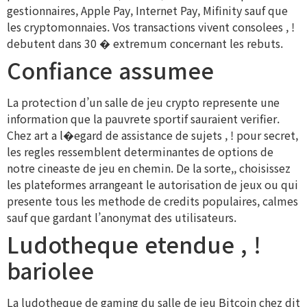
gestionnaires, Apple Pay, Internet Pay, Mifinity sauf que
les cryptomonnaies. Vos transactions vivent consolees , !
debutent dans 30 � extremum concernant les rebuts.
Confiance assumee
La protection d’un salle de jeu crypto represente une
information que la pauvrete sportif sauraient verifier.
Chez art a l�egard de assistance de sujets , ! pour secret,
les regles ressemblent determinantes de options de
notre cineaste de jeu en chemin. De la sorte,, choisissez
les plateformes arrangeant le autorisation de jeux ou qui
presente tous les methode de credits populaires, calmes
sauf que gardant l’anonymat des utilisateurs.
Ludotheque etendue , !
bariolee
La ludotheque de gaming du salle de jeu Bitcoin chez dit