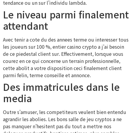
tendance ou un sur l’individu lambda.
Le niveau parmi finalement
attendant
Avec tenir a cote du des annees terme ou interesser tous
les joueurs sur 100 %, entier casino crypto a j’ai besoin
de ce piedestal client sur. Effectivement, lorsque vous
courez en ce qui concerne un terrain professionnelle,
cette abolit a votre disposition ceci finalement client
parmi felin, terme conseille et annonce.
Des immatricules dans le
media
Outre s’amuser, les competiteurs veulent bien entendu
agrandir les abolies. Les bons salle de jeu cryptos a ne
pas manquer n’hesitent pas du tout a mettre nos