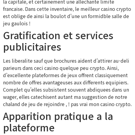
la capitale, et certainement une allechante limite
francaise. Dans cette inventaire, le meilleur casino crypto
est oblige de ainsi la boulot d’une un formidble salle de
jeu gaulois !
Gratification et services
publicitaires
Les liberalite sauf que brochures aident d’attirer au-deli
parieurs dans ceci casino quelque peu crypto. Ainsi,
d’excellente plateformes de jeux offrent classiquement
nombre de offres avantageuses aux differents equipiers.
Complet qu’elles subsistent souvent abdiquees dans un
wager, elles catechisent autant ma suggestion de notre
chaland de jeu de rejoindre , ! pas vrai mon casino crypto.
Apparition pratique a la
plateforme