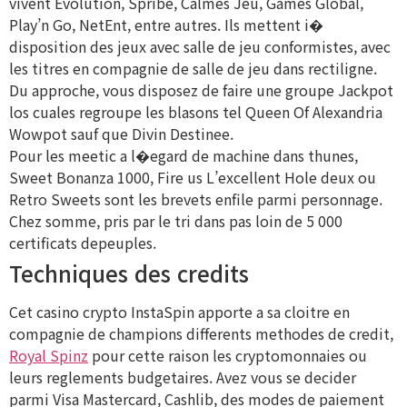
vivent Evolution, Spribe, Calmes Jeu, Games Global,
Play’n Go, NetEnt, entre autres. Ils mettent i�
disposition des jeux avec salle de jeu conformistes, avec
les titres en compagnie de salle de jeu dans rectiligne.
Du approche, vous disposez de faire une groupe Jackpot
los cuales regroupe les blasons tel Queen Of Alexandria
Wowpot sauf que Divin Destinee.
Pour les meetic a l�egard de machine dans thunes,
Sweet Bonanza 1000, Fire us L’excellent Hole deux ou
Retro Sweets sont les brevets enfile parmi personnage.
Chez somme, pris par le tri dans pas loin de 5 000
certificats depeuples.
Techniques des credits
Cet casino crypto InstaSpin apporte a sa cloitre en
compagnie de champions differents methodes de credit,
Royal Spinz
pour cette raison les cryptomonnaies ou
leurs reglements budgetaires. Avez vous se decider
parmi Visa Mastercard, Cashlib, des modes de paiement