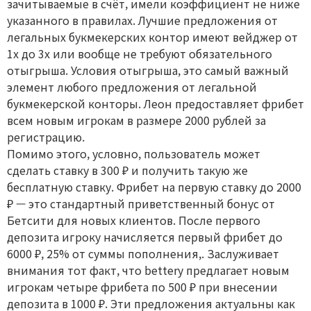
зачитываемые в счёт, имели коэффициент не ниже
указанного в правилах. Лучшие предложения от
легальных букмекерских контор имеют вейджер от
1x до 3x или вообще не требуют обязательного
отыгрыша. Условия отыгрыша, это самый важный
элемент любого предложения от легальной
букмекерской конторы. Леон предоставляет фрибет
всем новым игрокам в размере 2000 рублей за
регистрацию.
Помимо этого, условно, пользователь может
сделать ставку в 300 ₽ и получить такую же
бесплатную ставку. Фрибет на первую ставку до 2000
₽ — это стандартный приветственный бонус от
Бетсити для новых клиентов. После первого
депозита игроку начисляется первый фрибет до
6000 ₽, 25% от суммы пополнения,. Заслуживает
внимания тот факт, что bettery предлагает новым
игрокам четыре фрибета по 500 ₽ при внесении
депозита в 1000 ₽. Эти предложения актуальны как