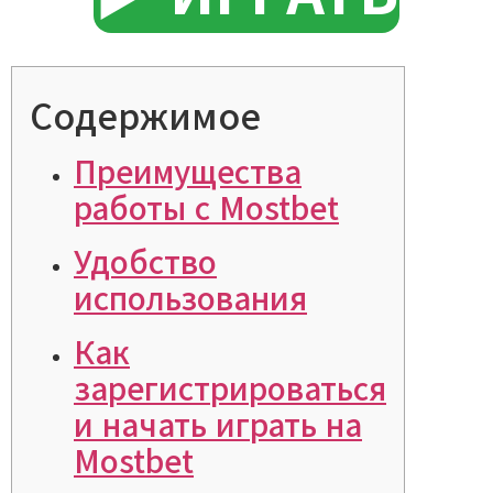
Содержимое
Преимущества
работы с Mostbet
Удобство
использования
Как
зарегистрироваться
и начать играть на
Mostbet