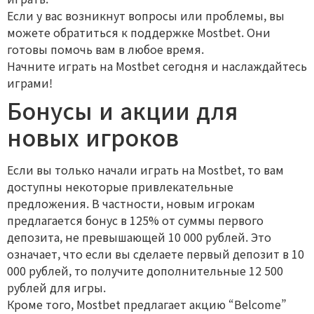
Если у вас возникнут вопросы или проблемы, вы
можете обратиться к поддержке Mostbet. Они
готовы помочь вам в любое время.
Начните играть на Mostbet сегодня и наслаждайтесь
играми!
Бонусы и акции для
новых игроков
Если вы только начали играть на Mostbet, то вам
доступны некоторые привлекательные
предложения. В частности, новым игрокам
предлагается бонус в 125% от суммы первого
депозита, не превышающей 10 000 рублей. Это
означает, что если вы сделаете первый депозит в 10
000 рублей, то получите дополнительные 12 500
рублей для игры.
Кроме того, Mostbet предлагает акцию “Вelcome”