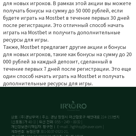
для новых игроков. В рамках этой акции вы можете
получать бонусы на сумму до 50 000 рублей, если
будете играть на Mostbet в течение первых 30 дней
после регистрации. Это отличный способ начать
играть на Mostbet и получить дополнительные
ресурсы для игры.
Также, Mostbet предлагает другие акции и бонусы
для новых игроков, такие как бонусы на сумму до 20
000 рублей за каждый депозит, сделанный в
течение первых 7 дней после регистрации. Это еще
один способ начать играть на Mostbet и получать
дополнительные ресурсы для игры.
상호: (주)경남무역ㅣ주소: 경남 창원시 마산합포구 해안대로 224-153번지
(신포동1가 48-1) | 유선 전화: 055 – 249 – 8032 |
개인정보관리책임자: 황구현ㅣ E-mail : hghhsy@naver.com |
계좌번호: 농협은행 301-0037-0521-21,