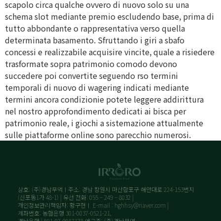
scapolo circa qualche ovvero di nuovo solo su una
schema slot mediante premio escludendo base, prima di
tutto abbondante o rappresentativa verso quella
determinata basamento. Sfruttando i giri a sbafo
concessi e realizzabile acquisire vincite, quale a risiedere
trasformate sopra patrimonio comodo devono
succedere poi convertite seguendo rso termini
temporali di nuovo di wagering indicati mediante
termini ancora condizionie potete leggere addirittura
nel nostro approfondimento dedicati ai bisca per
patrimonio reale, i giochi a sistemazione attualmente
sulle piattaforme online sono parecchio numerosi.
상호: (주)경남무역ㅣ주소: 경남 창원시 마산합포구 해안대로 224-153번지
(신포동1가 48-1) | 유선 전화: 055 – 249 – 8032 |
개인정보관리책임자: 황구현ㅣ E-mail : hghhsy@naver.com |
계좌번호: 농협은행 301-0037-0521-21,
경남은행 | 501-07-0087178 예금주: (주)경남무역