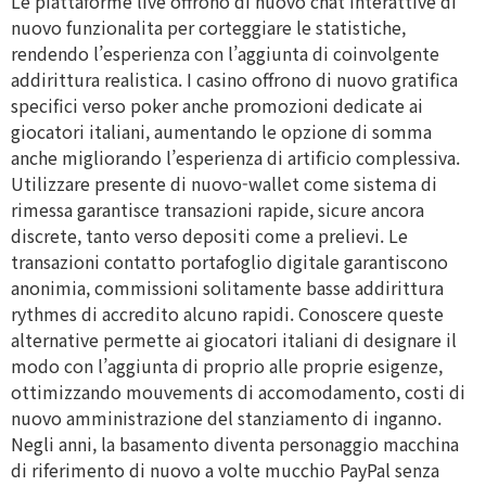
Le piattaforme live offrono di nuovo chat interattive di
nuovo funzionalita per corteggiare le statistiche,
rendendo l’esperienza con l’aggiunta di coinvolgente
addirittura realistica. I casino offrono di nuovo gratifica
specifici verso poker anche promozioni dedicate ai
giocatori italiani, aumentando le opzione di somma
anche migliorando l’esperienza di artificio complessiva.
Utilizzare presente di nuovo-wallet come sistema di
rimessa garantisce transazioni rapide, sicure ancora
discrete, tanto verso depositi come a prelievi. Le
transazioni contatto portafoglio digitale garantiscono
anonimia, commissioni solitamente basse addirittura
rythmes di accredito alcuno rapidi. Conoscere queste
alternative permette ai giocatori italiani di designare il
modo con l’aggiunta di proprio alle proprie esigenze,
ottimizzando mouvements di accomodamento, costi di
nuovo amministrazione del stanziamento di inganno.
Negli anni, la basamento diventa personaggio macchina
di riferimento di nuovo a volte mucchio PayPal senza