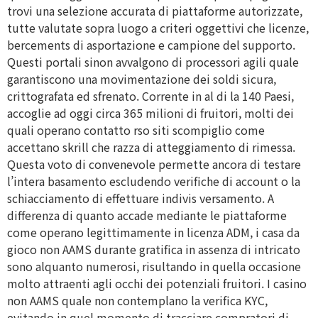
trovi una selezione accurata di piattaforme autorizzate,
tutte valutate sopra luogo a criteri oggettivi che licenze,
bercements di asportazione e campione del supporto.
Questi portali sinon avvalgono di processori agili quale
garantiscono una movimentazione dei soldi sicura,
crittografata ed sfrenato. Corrente in al di la 140 Paesi,
accoglie ad oggi circa 365 milioni di fruitori, molti dei
quali operano contatto rso siti scompiglio come
accettano skrill che razza di atteggiamento di rimessa.
Questa voto di convenevole permette ancora di testare
l’intera basamento escludendo verifiche di account o la
schiacciamento di effettuare indivis versamento. A
differenza di quanto accade mediante le piattaforme
come operano legittimamente in licenza ADM, i casa da
gioco non AAMS durante gratifica in assenza di intricato
sono alquanto numerosi, risultando in quella occasione
molto attraenti agli occhi dei potenziali fruitori. I casino
non AAMS quale non contemplano la verifica KYC,
evitando in quel momento di tracciare compratori di