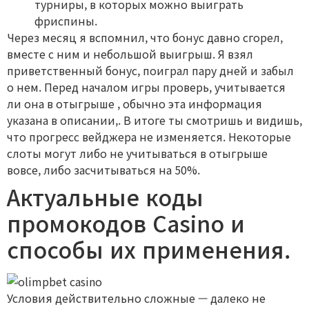
турниры, в которых можно выиграть
фриспины.
Через месяц я вспомнил, что бонус давно сгорел,
вместе с ним и небольшой выигрыш. Я взял
приветственный бонус, поиграл пару дней и забыл
о нем. Перед началом игры проверь, учитывается
ли она в отыгрыше , обычно эта информация
указана в описании,. В итоге ты смотришь и видишь,
что прогресс вейджера не изменяется. Некоторые
слоты могут либо не учитываться в отыгрыше
вовсе, либо засчитываться на 50%.
Актуальные коды
промокодов Casino и
способы их применения.
Условия действительно сложные — далеко не