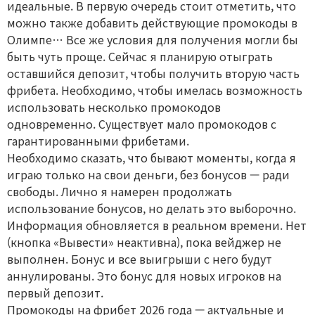
идеальные. В первую очередь стоит отметить, что
можно также добавить действующие промокоды в
Олимпе… Все же условия для получения могли бы
быть чуть проще. Сейчас я планирую отыграть
оставшийся депозит, чтобы получить вторую часть
фрибета. Необходимо, чтобы имелась возможность
использовать несколько промокодов
одновременно. Существует мало промокодов с
гарантированными фрибетами.
Необходимо сказать, что бывают моменты, когда я
играю только на свои деньги, без бонусов — ради
свободы. Лично я намерен продолжать
использование бонусов, но делать это выборочно.
Информация обновляется в реальном времени. Нет
(кнопка «Вывести» неактивна), пока вейджер не
выполнен. Бонус и все выигрыши с него будут
аннулированы. Это бонус для новых игроков на
первый депозит.
Промокоды на фрибет 2026 года — актуальные и