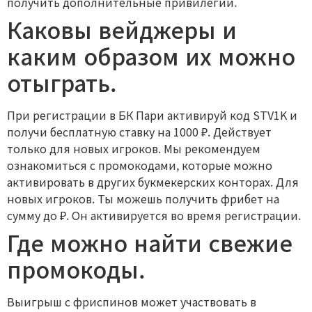
получить дополнительные привилегии.
Каковы вейджеры и
каким образом их можно
отыграть.
При регистрации в БК Пари активируй код STV1K и
получи бесплатную ставку на 1000 ₽. Действует
только для новых игроков. Мы рекомендуем
ознакомиться с промокодами, которые можно
активировать в других букмекерских конторах. Для
новых игроков. Ты можешь получить фрибет на
сумму до ₽. Он активируется во время регистрации.
Где можно найти свежие
промокоды.
Выигрыш с фриспинов может участвовать в