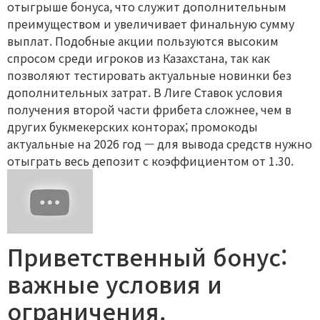
отыгрыше бонуса, что служит дополнительным
преимуществом и увеличивает финальную сумму
выплат. Подобные акции пользуются высоким
спросом среди игроков из Казахстана, так как
позволяют тестировать актуальные новинки без
дополнительных затрат. В Лиге Ставок условия
получения второй части фрибета сложнее, чем в
других букмекерских конторах; промокоды
актуальные на 2026 год — для вывода средств нужно
отыграть весь депозит с коэффициентом от 1.30.
Приветственный бонус:
важные условия и
ограничения.