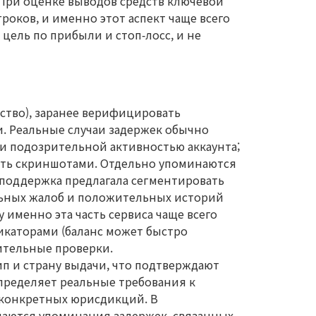
При оценке выводов средств ключевой
роков, и именно этот аспект чаще всего
цель по прибыли и стоп‑лосс, и не
ство), заранее верифицировать
. Реальные случаи задержек обычно
и подозрительной активностью аккаунта;
вать скриншотами. Отдельно упоминаются
 поддержка предлагала сегментировать
льных жалоб и положительных историй
 именно эта часть сервиса чаще всего
ликаторами (баланс может быстро
нительные проверки.
ип и страну выдачи, что подтверждают
пределяет реальные требования к
 конкретных юрисдикций. В
ечаются упоминания задержек, связанных