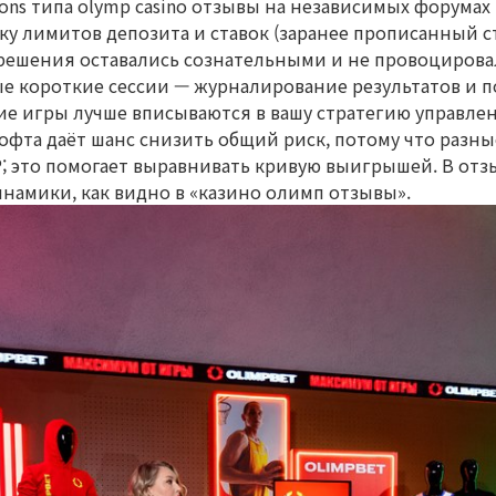
ns типа olymp casino отзывы на независимых форумах 
ку лимитов депозита и ставок (заранее прописанный ст
решения оставались сознательными и не провоциров
ые короткие сессии — журналирование результатов и п
акие игры лучше вписываются в вашу стратегию управле
софта даёт шанс снизить общий риск, потому что разн
; это помогает выравнивать кривую выигрышей. В отз
намики, как видно в «казино олимп отзывы».