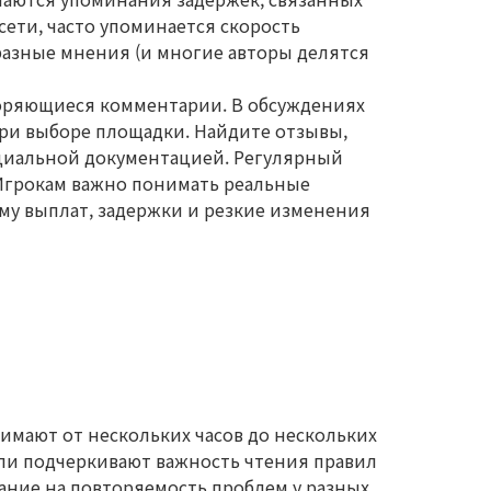
ети, часто упоминается скорость
разные мнения (и многие авторы делятся
торяющиеся комментарии. В обсуждениях
при выборе площадки. Найдите отзывы,
ициальной документацией. Регулярный
Игрокам важно понимать реальные
умму выплат, задержки и резкие изменения
имают от нескольких часов до нескольких
ели подчеркивают важность чтения правил
ание на повторяемость проблем у разных