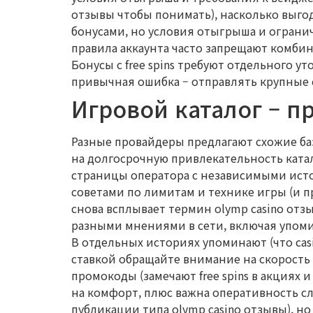
отзывы чтобы понимать), насколько выг
бонусами, но условия отыгрыша и ограни
правила аккаунта часто запрещают комби
Бонусы с free spins требуют отдельного 
привычная ошибка – отправлять крупные с
Игровой каталог – 
Разные провайдеры предлагают схожие ба
на долгосрочную привлекательность ката
страницы оператора с независимыми ист
советами по лимитам и технике игры (и 
снова всплывает термин olymp casino отз
разными мнениями в сети, включая упом
В отдельных историях упоминают (что ca
ставкой обращайте внимание на скорость 
промокоды (замечают free spins в акциях
на комфорт, плюс важна оперативность с
публикации типа olymp casino отзывы), н