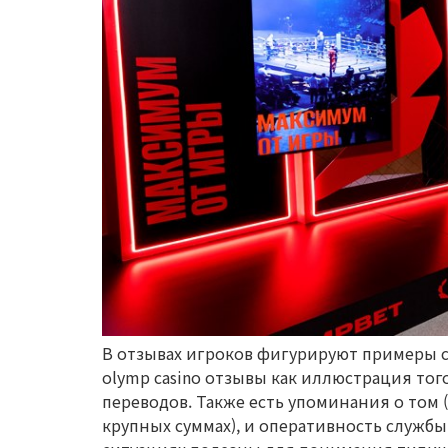
В отзывах игроков фигурируют примеры 
olymp casino отзывы как иллюстрация тог
переводов. Также есть упоминания о том
крупных суммах), и оперативность служб