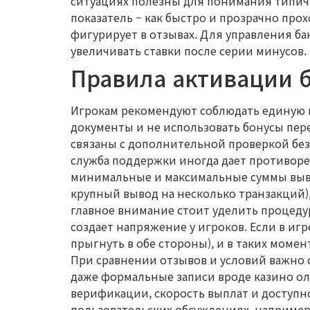
ситуациях полезны для понимания типич
показатель – как быстро и прозрачно про
фигурирует в отзывах. Для управления ба
увеличивать ставки после серии минусов.
Правила активации 
Игрокам рекомендуют соблюдать единую п
документы и не использовать бонусы пер
связаны с дополнительной проверкой без
служба поддержки иногда дает противоре
минимальные и максимальные суммы вывод
крупный вывод на несколько транзакций
главное внимание стоит уделить процедур
создает напряжение у игроков. Если в иг
прыгнуть в обе стороны), и в таких моме
При сравнении отзывов и условий важно с
даже формальные записи вроде казино о
верификации, скорость выплат и доступн
пользовательских обсуждениях, например 