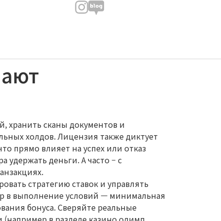
чают
й, хранить сканы документов и
льных холдов. Лицензия также диктует
то прямо влияет на успех или отказ
ора удержать деньги.
А часто – с
анзакциях.
овать стратегию ставок и управлять
игр в выполнение условий — минимальная
вания бонуса. Сверяйте реальные
 (например в разделе казино олимп