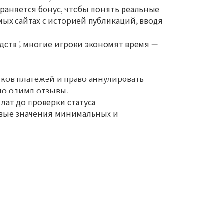
траняется бонус, чтобы понять реальные
ых сайтах с историей публикаций, вводя
дств ; многие игроки экономят время —
ков платежей и право аннулировать
но олимп отзывы.
лат до проверки статуса
говые значения минимальных и