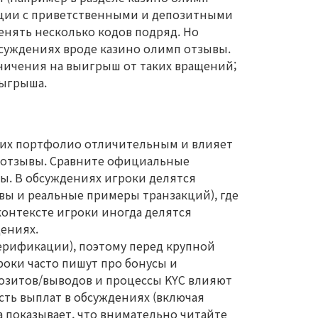
кции с приветственными и депозитными
енять несколько кодов подряд. Но
бсуждениях вроде казино олимп отзывы.
раничения на выигрыш от таких вращений;
тыгрыша.
т их портфолио отличительным и влияет
п отзывы. Сравните официальные
ы. В обсуждениях игроки делятся
вы и реальные примеры транзакций), где
контексте игроки иногда делятся
ениях.
ерификации), поэтому перед крупной
роки часто пишут про бонусы и
епозитов/выводов и процессы KYC влияют
ть выплат в обсуждениях (включая
а показывает, что внимательно читайте