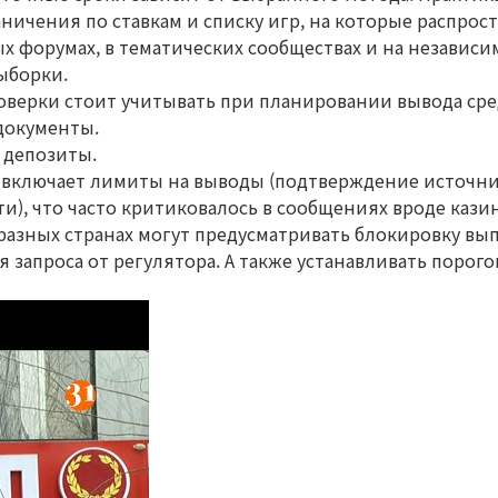
аничения по ставкам и списку игр, на которые распрос
 форумах, в тематических сообществах и на независим
выборки.
верки стоит учитывать при планировании вывода сре
документы.
 депозиты.
включает лимиты на выводы (подтверждение источни
и), что часто критиковалось в сообщениях вроде кази
разных странах могут предусматривать блокировку вып
 запроса от регулятора. А также устанавливать поро