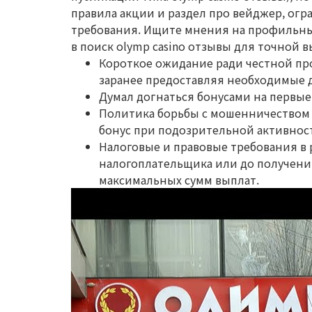
правила акции и раздел про вейджер, огр
требования. Ищите мнения на профильных
в поиск olymp casino отзывы для точной 
Короткое ожидание ради честной про
заранее предоставляя необходимые 
Думал догнаться бонусами на первые
Политика борьбы с мошенничеством 
бонус при подозрительной активност
Налоговые и правовые требования в 
налогоплательщика или до получения
максимальных сумм выплат.