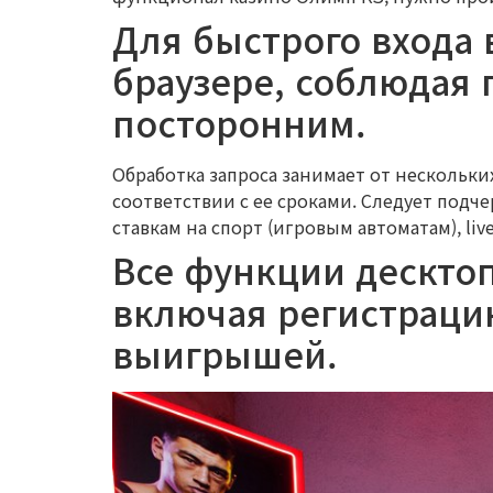
Для быстрого входа 
браузере, соблюдая 
посторонним.
Обработка запроса занимает от нескольких
соответствии с ее сроками. Следует подче
ставкам на спорт (игровым автоматам), li
Все функции дескто
включая регистрацию
выигрышей.