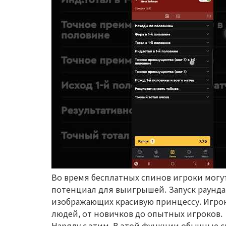
Во время бесплатных спинов игроки мог
потенциал для выигрышей. Запуск раунда
изображающих красивую принцессу. Игроки
людей, от новичков до опытных игроков.
Наряду с этим, В этой функции обычные 