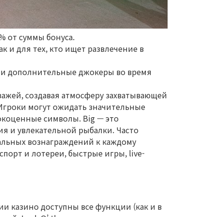
% от суммы бонуса.
к и для тех, кто ищет развлечение в
ли дополнительные джокеры во время
зажей, создавая атмосферу захватывающей
Игроки могут ожидать значительные
окоценные символы. Big — это
ия и увлекательной рыбалки. Часто
альных вознаграждений к каждому
порт и лотереи, быстрые игры, live-
и казино доступны все функции (как и в