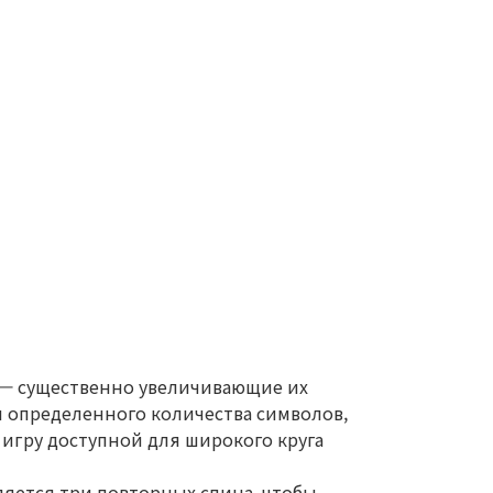
 — существенно увеличивающие их
 определенного количества символов,
 игру доступной для широкого круга
ляется три повторных спина, чтобы