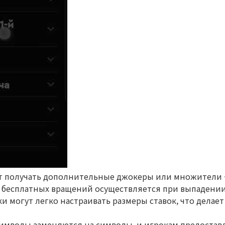
ут получать дополнительные джокеры или множители
 бесплатных вращений осуществляется при выпадении
 могут легко настраивать размеры ставок, что делает
символы заменяются на символы, и игрокам предостав