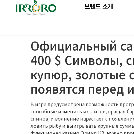
브랜드 소개
Официальный сай
400 $ Символы, с
купюр, золотые 
появятся перед 
В игре предусмотрена возможность прогре
способные изменить их жизнь, вращая ба
спинов, и волнение нарастает с появлен
ловить рыбу и выигрывать крупные суммы
функционал казино Олимп КЗ, нужно про