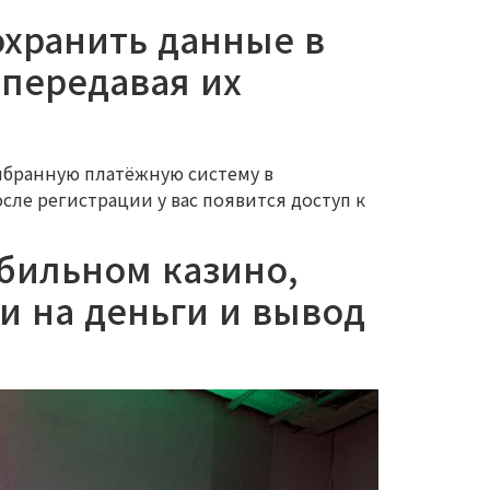
охранить данные в
 передавая их
выбранную платёжную систему в
осле регистрации у вас появится доступ к
бильном казино,
и на деньги и вывод