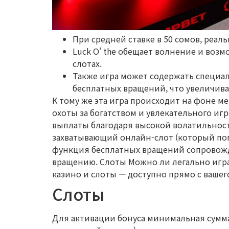
При средней ставке в 50 сомов, реа
Luck O’ the обещает волнение и возм
слотах.
Также игра может содержать специ
бесплатных вращений, что увеличива
К тому же эта игра происходит на фоне 
охоты за богатством и увлекательного иг
выплаты благодаря высокой волатильност
захватывающий онлайн-слот (который пог
функция бесплатных вращений сопровожд
вращению. Слоты Можно ли легально играть
казино и слоты — доступно прямо с вашег
Слоты
Для активации бонуса минимальная сумма