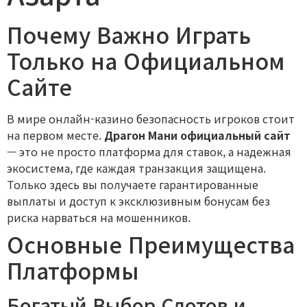
Почему Важно Играть
Только на Официальном
Сайте
В мире онлайн-казино безопасность игроков стоит
на первом месте.
Драгон Мани официальный сайт
— это не просто платформа для ставок, а надежная
экосистема, где каждая транзакция защищена.
Только здесь вы получаете гарантированные
выплаты и доступ к эксклюзивным бонусам без
риска нарваться на мошенников.
Основные Преимущества
Платформы
Богатый Выбор Слотов и