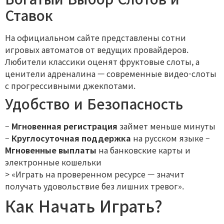
Ставок
На официальном сайте представлены сотни
игровых автоматов от ведущих провайдеров.
Любители классики оценят фруктовые слоты, а
ценители адреналина — современные видео-слоты
с прогрессивными джекпотами.
Удобство и Безопасность
–
Мгновенная регистрация
займет меньше минуты
–
Круглосуточная поддержка
на русском языке –
Мгновенные выплаты
на банковские карты и
электронные кошельки
> «Играть на проверенном ресурсе — значит
получать удовольствие без лишних тревог».
Как Начать Играть?