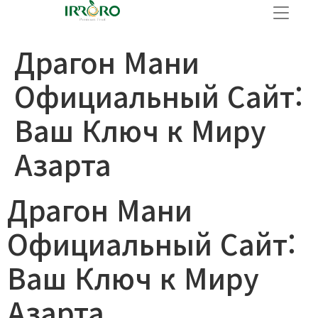
Драгон Мани
Официальный Сайт:
Ваш Ключ к Миру
Азарта
Драгон Мани
Официальный Сайт:
Ваш Ключ к Миру
Азарта