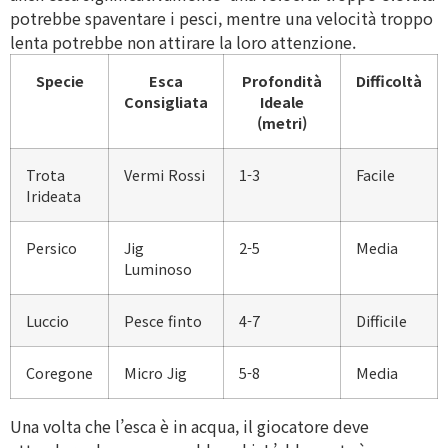
potrebbe spaventare i pesci, mentre una velocità troppo
lenta potrebbe non attirare la loro attenzione.
Specie
Esca
Profondità
Difficoltà
Consigliata
Ideale
(metri)
Trota
Vermi Rossi
1-3
Facile
Irideata
Persico
Jig
2-5
Media
Luminoso
Luccio
Pesce finto
4-7
Difficile
Coregone
Micro Jig
5-8
Media
Una volta che l’esca è in acqua, il giocatore deve