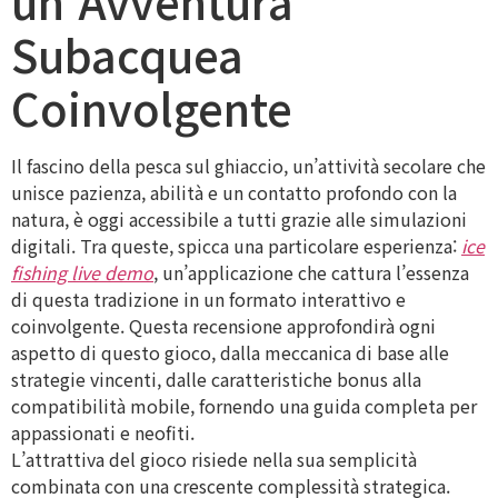
un’Avventura
Subacquea
Coinvolgente
Il fascino della pesca sul ghiaccio, un’attività secolare che
unisce pazienza, abilità e un contatto profondo con la
natura, è oggi accessibile a tutti grazie alle simulazioni
digitali. Tra queste, spicca una particolare esperienza:
ice
fishing live demo
, un’applicazione che cattura l’essenza
di questa tradizione in un formato interattivo e
coinvolgente. Questa recensione approfondirà ogni
aspetto di questo gioco, dalla meccanica di base alle
strategie vincenti, dalle caratteristiche bonus alla
compatibilità mobile, fornendo una guida completa per
appassionati e neofiti.
L’attrattiva del gioco risiede nella sua semplicità
combinata con una crescente complessità strategica.