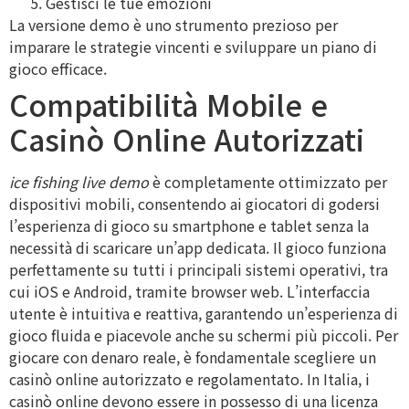
Gestisci le tue emozioni
La versione demo è uno strumento prezioso per
imparare le strategie vincenti e sviluppare un piano di
gioco efficace.
Compatibilità Mobile e
Casinò Online Autorizzati
ice fishing live demo
è completamente ottimizzato per
dispositivi mobili, consentendo ai giocatori di godersi
l’esperienza di gioco su smartphone e tablet senza la
necessità di scaricare un’app dedicata. Il gioco funziona
perfettamente su tutti i principali sistemi operativi, tra
cui iOS e Android, tramite browser web. L’interfaccia
utente è intuitiva e reattiva, garantendo un’esperienza di
gioco fluida e piacevole anche su schermi più piccoli. Per
giocare con denaro reale, è fondamentale scegliere un
casinò online autorizzato e regolamentato. In Italia, i
casinò online devono essere in possesso di una licenza