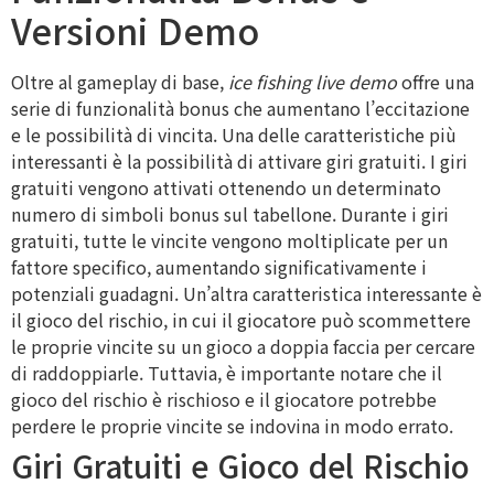
Versioni Demo
Oltre al gameplay di base,
ice fishing live demo
offre una
serie di funzionalità bonus che aumentano l’eccitazione
e le possibilità di vincita. Una delle caratteristiche più
interessanti è la possibilità di attivare giri gratuiti. I giri
gratuiti vengono attivati ottenendo un determinato
numero di simboli bonus sul tabellone. Durante i giri
gratuiti, tutte le vincite vengono moltiplicate per un
fattore specifico, aumentando significativamente i
potenziali guadagni. Un’altra caratteristica interessante è
il gioco del rischio, in cui il giocatore può scommettere
le proprie vincite su un gioco a doppia faccia per cercare
di raddoppiarle. Tuttavia, è importante notare che il
gioco del rischio è rischioso e il giocatore potrebbe
perdere le proprie vincite se indovina in modo errato.
Giri Gratuiti e Gioco del Rischio