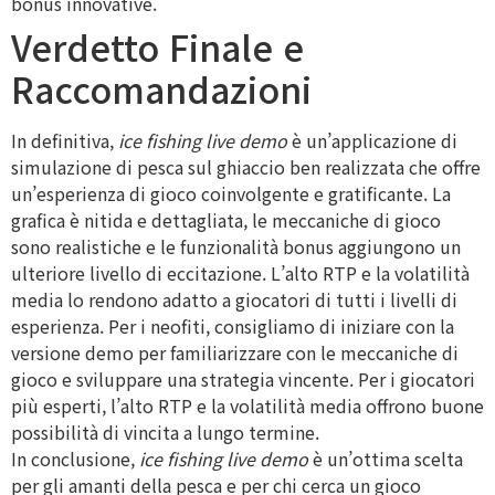
bonus innovative.
Verdetto Finale e
Raccomandazioni
In definitiva,
ice fishing live demo
è un’applicazione di
simulazione di pesca sul ghiaccio ben realizzata che offre
un’esperienza di gioco coinvolgente e gratificante. La
grafica è nitida e dettagliata, le meccaniche di gioco
sono realistiche e le funzionalità bonus aggiungono un
ulteriore livello di eccitazione. L’alto RTP e la volatilità
media lo rendono adatto a giocatori di tutti i livelli di
esperienza. Per i neofiti, consigliamo di iniziare con la
versione demo per familiarizzare con le meccaniche di
gioco e sviluppare una strategia vincente. Per i giocatori
più esperti, l’alto RTP e la volatilità media offrono buone
possibilità di vincita a lungo termine.
In conclusione,
ice fishing live demo
è un’ottima scelta
per gli amanti della pesca e per chi cerca un gioco