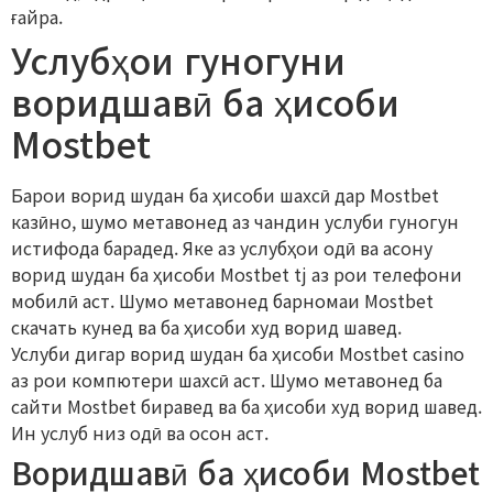
ғайра.
Услубҳои гуногуни
воридшавӣ ба ҳисоби
Mostbet
Барои ворид шудан ба ҳисоби шахсӣ дар Mostbet
казӣно, шумо метавонед аз чандин услуби гуногун
истифода барадед. Яке аз услубҳои одӣ ва асону
ворид шудан ба ҳисоби Mostbet tj аз рои телефони
мобилӣ аст. Шумо метавонед барномаи Mostbet
скачать кунед ва ба ҳисоби худ ворид шавед.
Услуби дигар ворид шудан ба ҳисоби Mostbet casino
аз рои компютери шахсӣ аст. Шумо метавонед ба
сайти Mostbet биравед ва ба ҳисоби худ ворид шавед.
Ин услуб низ одӣ ва осон аст.
Воридшавӣ ба ҳисоби Mostbet