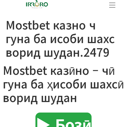
Mostbet казно ч
гуна ба исоби шахс
ворид шудан.2479
Mostbet казӣно – чӣ
гуна ба ҳисоби шахсӣ
ворид шудан
▶️ Бозӣ