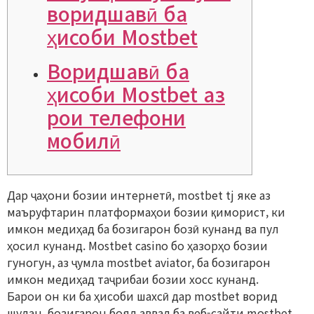
воридшавӣ ба
ҳисоби Mostbet
Воридшавӣ ба
ҳисоби Mostbet аз
рои телефони
мобилӣ
Дар ҷаҳони бозии интернетӣ, mostbet tj яке аз
маъруфтарин платформаҳои бозии қиморист, ки
имкон медиҳад ба бозигарон бозӣ кунанд ва пул
ҳосил кунанд. Mostbet casino бо ҳазорҳо бозии
гуногун, аз ҷумла mostbet aviator, ба бозигарон
имкон медиҳад таҷрибаи бозии хосс кунанд.
Барои он ки ба ҳисоби шахсӣ дар mostbet ворид
шудан, бозигарон бояд аввал ба веб-сайти mostbet