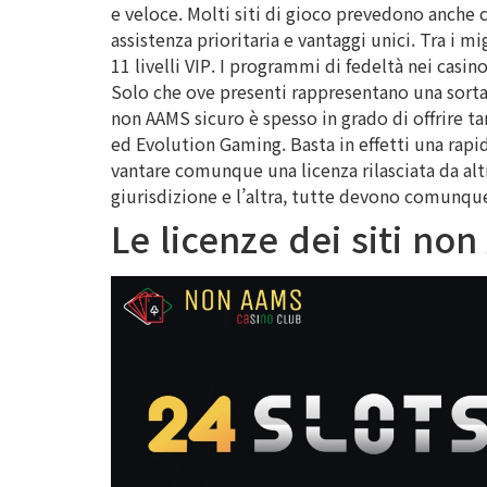
e veloce. Molti siti di gioco prevedono anche 
assistenza prioritaria e vantaggi unici. Tra i 
11 livelli VIP. I programmi di fedeltà nei cas
Solo che ove presenti rappresentano una sorta 
non AAMS sicuro è spesso in grado di offrire t
ed Evolution Gaming. Basta in effetti una rapida 
vantare comunque una licenza rilasciata da al
giurisdizione e l’altra, tutte devono comunque
Le licenze dei siti non