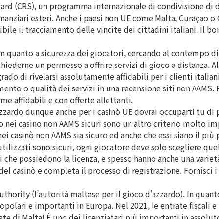
rd (CRS), un programma internazionale di condivisione di dat
inanziari esteri. Anche i paesi non UE come Malta, Curaçao o 
bile il tracciamento delle vincite dei cittadini italiani. Il 
 in quanto a sicurezza dei giocatori, cercando al contempo di
chiederne un permesso a offrire servizi di gioco a distanza. A
 grado di rivelarsi assolutamente affidabili per i clienti itali
ento o qualità dei servizi in una recensione siti non AAMS. Per
 affidabili e con offerte allettanti.
’azzardo dunque anche per i casinò UE dovrai occuparti tu di p
o nei casino non AAMS sicuri sono un altro criterio molto i
 casinò non AAMS sia sicuro ed anche che essi siano il più po
tilizzati sono sicuri, ogni giocatore deve solo scegliere quel
li che possiedono la licenza, e spesso hanno anche una variet
to del casinò e completa il processo di registrazione. Fornisci 
thority (l’autorità maltese per il gioco d’azzardo). In qua
opolari e importanti in Europa. Nel 2021, le entrate fiscali e 
te di Malta! È uno dei licenziatari più importanti in assoluto