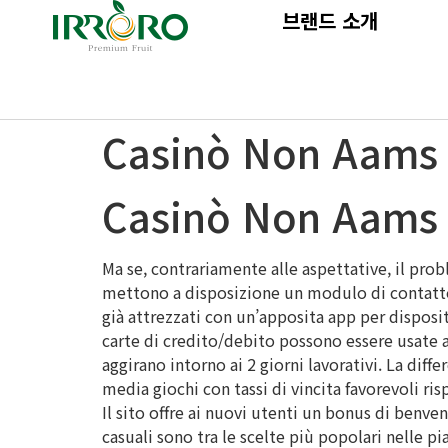
브랜드 소개
Casinò Non Aams >
Casinò Non Aams >
Ma se, contrariamente alle aspettative, il pro
mettono a disposizione un modulo di contatto i
già attrezzati con un’apposita app per disposit
carte di credito/debito possono essere usate a
aggirano intorno ai 2 giorni lavorativi. La diff
media giochi con tassi di vincita favorevoli ri
Il sito offre ai nuovi utenti un bonus di benven
casuali sono tra le scelte più popolari nelle p