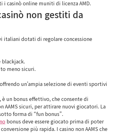
tti i casinò online muniti di licenza AMD.
casinò non gestiti da
i italiani dotati di regolare concessione
 blackjack.
to meno sicuri.
offrendo un’ampia selezione di eventi sportivi
i, è un bonus effettivo, che consente di
n AAMS sicuri, per attirare nuovi giocatori. La
e sotto forma di “fun bonus”.
ino
bonus deve essere giocato prima di poter
a conversione più rapida. I casino non AAMS che